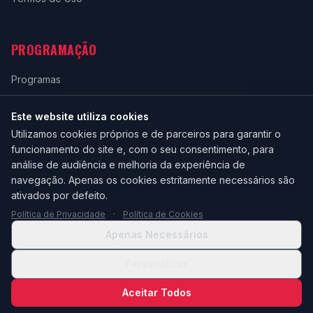
PROGRAMAÇÃO
Programas
Grade Horária
Este website utiliza cookies
Ao Vivo
Utilizamos cookies próprios e de parceiros para garantir o
funcionamento do site e, com o seu consentimento, para
análise de audiência e melhoria da experiência de
navegação. Apenas os cookies estritamente necessários são
ativados por defeito.
Política de Privacidade
·
Política de Cookies
Apenas Necessários
© 2026 Rádio Brigantia - Todos os direitos reservados.
Personalizar
Gerir preferências de cookies
Aceitar Todos