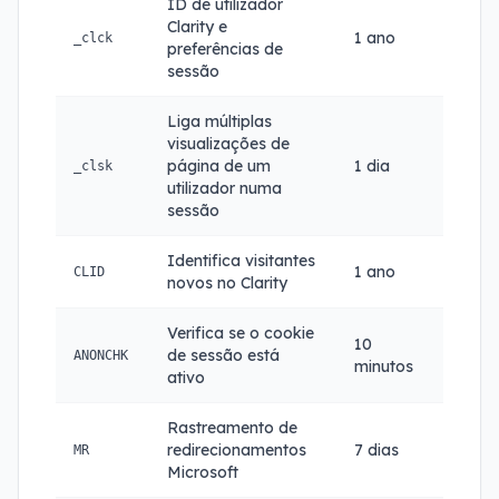
ID de utilizador
Clarity e
1 ano
_clck
preferências de
sessão
Liga múltiplas
visualizações de
página de um
1 dia
_clsk
utilizador numa
sessão
Identifica visitantes
1 ano
CLID
novos no Clarity
Verifica se o cookie
10
de sessão está
ANONCHK
minutos
ativo
Rastreamento de
redirecionamentos
7 dias
MR
Microsoft