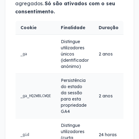
agregados.
Só são ativados com o seu
consentimento.
Cookie
Finalidade
Duração
Distingue
utilizadores
únicos
2 anos
_ga
(identificador
anónimo)
Persistência
do estado
da sessão
2 anos
_ga_HQ2WBLCWQE
para esta
propriedade
GA4
Distingue
utilizadores
24 horas
_gid
(curta