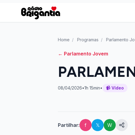
Home
/
Programas
/
Parlamento J
← Parlamento Jovem
PARLAMEN
08/04/2026
•
1h 15min
•
📹 Vídeo
Partilhar:
f
𝕏
W