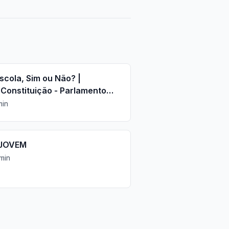
cola, Sim ou Não? |
 Constituição - Parlamento
min
JOVEM
min